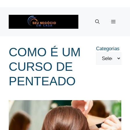
Pular
para
o
Menu
conteúdo
COMO É UM
Categorias
CURSO DE
PENTEADO