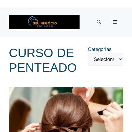
Pular
para
o
Menu
conteúdo
CURSO DE
Categorias
PENTEADO