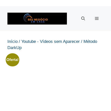
Pular
para
o
Menu
conteúdo
Início
/
Youtube - Vídeos sem Aparecer
/ Método
DarkUp
Oferta!