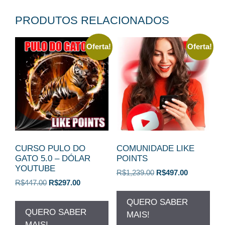
PRODUTOS RELACIONADOS
Oferta!
Oferta!
CURSO PULO DO
COMUNIDADE LIKE
GATO 5.0 – DÓLAR
POINTS
YOUTUBE
O
O
R$
1,239.00
R$
497.00
O
O
R$
447.00
R$
297.00
preço
preço
preço
preço
original
atual
QUERO SABER
original
atual
era:
é:
QUERO SABER
MAIS!
era:
é:
R$1,239.00.
R$497.00.
MAIS!
R$447.00.
R$297.00.