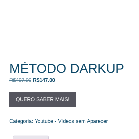
MÉTODO DARKUP
O
O
R$
497.00
R$
147.00
preço
preço
original
atual
QUERO SABER MAIS!
era:
é:
R$497.00.
R$147.00.
Categoria:
Youtube - Vídeos sem Aparecer