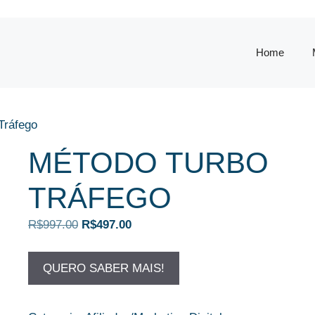
Home
Tráfego
MÉTODO TURBO
TRÁFEGO
O
O
R$
997.00
R$
497.00
preço
preço
original
atual
QUERO SABER MAIS!
era:
é:
R$997.00.
R$497.00.