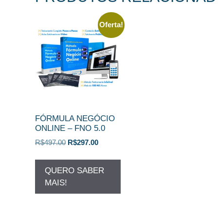
Oferta!
FÓRMULA NEGÓCIO
ONLINE – FNO 5.0
O
O
R$
497.00
R$
297.00
preço
preço
original
atual
QUERO SABER
era:
é:
MAIS!
R$497.00.
R$297.00.