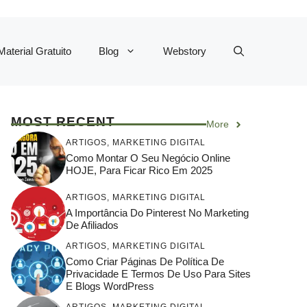
Material Gratuito
Blog
Webstory
MOST RECENT
More
ARTIGOS
,
MARKETING DIGITAL
Como Montar O Seu Negócio Online
HOJE, Para Ficar Rico Em 2025
ARTIGOS
,
MARKETING DIGITAL
A Importância Do Pinterest No Marketing
De Afiliados
ARTIGOS
,
MARKETING DIGITAL
Como Criar Páginas De Política De
Privacidade E Termos De Uso Para Sites
E Blogs WordPress
ARTIGOS
,
MARKETING DIGITAL