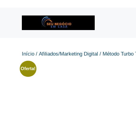
Pular
para
o
conteúdo
Início
/
Afiliados/Marketing Digital
/ Método Turbo 
Oferta!